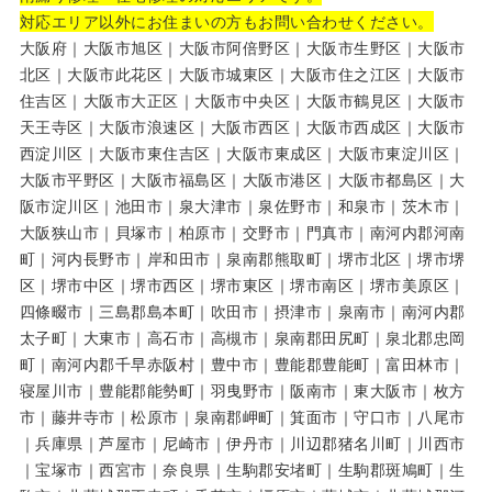
対応エリア以外にお住まいの方もお問い合わせください。
大阪府｜大阪市旭区｜大阪市阿倍野区｜大阪市生野区｜大阪市
北区｜大阪市此花区｜大阪市城東区｜大阪市住之江区｜大阪市
住吉区｜大阪市大正区｜大阪市中央区｜大阪市鶴見区｜大阪市
天王寺区｜大阪市浪速区｜大阪市西区｜大阪市西成区｜大阪市
西淀川区｜大阪市東住吉区｜大阪市東成区｜大阪市東淀川区｜
大阪市平野区｜大阪市福島区｜大阪市港区｜大阪市都島区｜大
阪市淀川区｜池田市｜泉大津市｜泉佐野市｜和泉市｜茨木市｜
大阪狭山市｜貝塚市｜柏原市｜交野市｜門真市｜南河内郡河南
町｜河内長野市｜岸和田市｜泉南郡熊取町｜堺市北区｜堺市堺
区｜堺市中区｜堺市西区｜堺市東区｜堺市南区｜堺市美原区｜
四條畷市｜三島郡島本町｜吹田市｜摂津市｜泉南市｜南河内郡
太子町｜大東市｜高石市｜高槻市｜泉南郡田尻町｜泉北郡忠岡
町｜南河内郡千早赤阪村｜豊中市｜豊能郡豊能町｜富田林市｜
寝屋川市｜豊能郡能勢町｜羽曳野市｜阪南市｜東大阪市｜枚方
市｜藤井寺市｜松原市｜泉南郡岬町｜箕面市｜守口市｜八尾市
｜兵庫県｜芦屋市｜尼崎市｜伊丹市｜川辺郡猪名川町｜川西市
｜宝塚市｜西宮市｜奈良県｜生駒郡安堵町｜生駒郡斑鳩町｜生