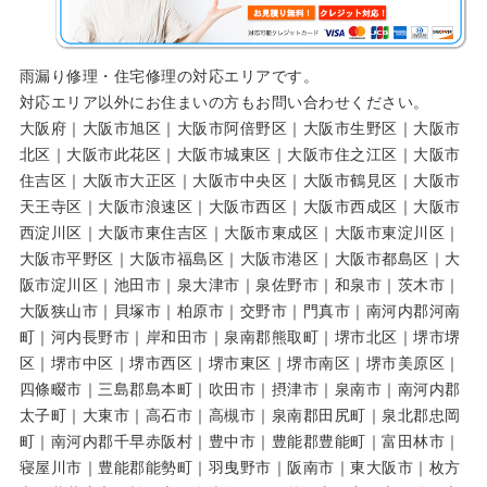
雨漏り修理・住宅修理の対応エリアです。
対応エリア以外にお住まいの方もお問い合わせください。
大阪府｜大阪市旭区｜大阪市阿倍野区｜大阪市生野区｜大阪市
北区｜大阪市此花区｜大阪市城東区｜大阪市住之江区｜大阪市
住吉区｜大阪市大正区｜大阪市中央区｜大阪市鶴見区｜大阪市
天王寺区｜大阪市浪速区｜大阪市西区｜大阪市西成区｜大阪市
西淀川区｜大阪市東住吉区｜大阪市東成区｜大阪市東淀川区｜
大阪市平野区｜大阪市福島区｜大阪市港区｜大阪市都島区｜大
阪市淀川区｜池田市｜泉大津市｜泉佐野市｜和泉市｜茨木市｜
大阪狭山市｜貝塚市｜柏原市｜交野市｜門真市｜南河内郡河南
町｜河内長野市｜岸和田市｜泉南郡熊取町｜堺市北区｜堺市堺
区｜堺市中区｜堺市西区｜堺市東区｜堺市南区｜堺市美原区｜
四條畷市｜三島郡島本町｜吹田市｜摂津市｜泉南市｜南河内郡
太子町｜大東市｜高石市｜高槻市｜泉南郡田尻町｜泉北郡忠岡
町｜南河内郡千早赤阪村｜豊中市｜豊能郡豊能町｜富田林市｜
寝屋川市｜豊能郡能勢町｜羽曳野市｜阪南市｜東大阪市｜枚方